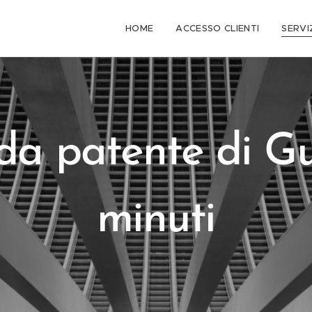
HOME
ACCESSO CLIENTI
SERVI
ica
da patente di Gu
minuti